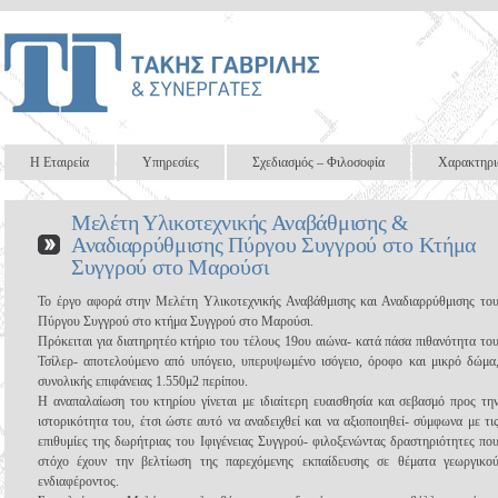
Η Εταιρεία
Υπηρεσίες
Σχεδιασμός – Φιλοσοφία
Χαρακτηρι
Μελέτη Υλικοτεχνικής Αναβάθμισης &
Αναδιαρρύθμισης Πύργου Συγγρού στο Κτήμα
Συγγρού στο Μαρούσι
Το έργο αφορά στην Μελέτη Υλικοτεχνικής Αναβάθμισης και Αναδιαρρύθμισης το
Πύργου Συγγρού στο κτήμα Συγγρού στο Μαρούσι.
Πρόκειται για διατηρητέο κτήριο του τέλους 19ου αιώνα- κατά πάσα πιθανότητα το
Τσίλερ- αποτελούμενο από υπόγειο, υπερυψωμένο ισόγειο, όροφο και μικρό δώμα
συνολικής επιφάνειας 1.550μ2 περίπου.
Η αναπαλαίωση του κτηρίου γίνεται με ιδιαίτερη ευαισθησία και σεβασμό προς τη
ιστορικότητα του, έτσι ώστε αυτό να αναδειχθεί και να αξιοποιηθεί- σύμφωνα με τι
επιθυμίες της δωρήτριας του Ιφιγένειας Συγγρού- φιλοξενώντας δραστηριότητες πο
στόχο έχουν την βελτίωση της παρεχόμενης εκπαίδευσης σε θέματα γεωργικο
ενδιαφέροντος.