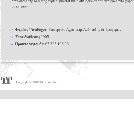
Στα πλαίσια της Μελέτης περιλαμβάνεται και η διαμόρφωση του περιβάλλοντα χώρο
του κτηρίου.
Φορέας / Ανάδοχος:
Υπουργείο Αγροτικής Ανάπτυξης & Τροφίμων
Έτος Ανάθεσης
2005
Προυπολογισμός:
€7.325.196,08
Copyright © 2010
Takis Gavrilis